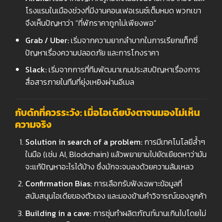
โรงแรมในเมืองช่วงที่มีงานคอนเฟอเรนซ์เต็มหมด พวกเขา
จึงเห็นปัญหาว่า “ที่พักราคาถูกไม่เพียงพอ”
Grab / Uber:
เริ่มจากความยากลำบากในการเรียกแท็กซี่
ปัญหาเรื่องความปลอดภัย และการโกงราคา
Slack:
เริ่มจากการที่ทีมพัฒนาเกมประสบปัญหาเรื่องการ
สื่อสารภายในทีมที่ยุ่งเหยิงผ่านอีเมล
กับดักที่ควรระวัง: เมื่อไอเดียบังตาจนมองไม่เห็น
ความจริง
Solution in search of a problem:
การมีเทคโนโลยีล้ำๆ
ในมือ (เช่น AI, Blockchain) แล้วพยายามไปยัดเยียดหาว่ามัน
จะแก้ปัญหาอะไรได้บ้าง ซึ่งมักจะจบลงด้วยความล้มเหลว
Confirmation Bias:
การเลือกรับฟังเฉพาะข้อมูลที่
สนับสนุนไอเดียของตัวเอง และมองข้ามคำวิจารณ์ของลูกค้า
Building in a cave:
การซุ่มทำผลิตภัณฑ์นานเกินไปโดยไม่