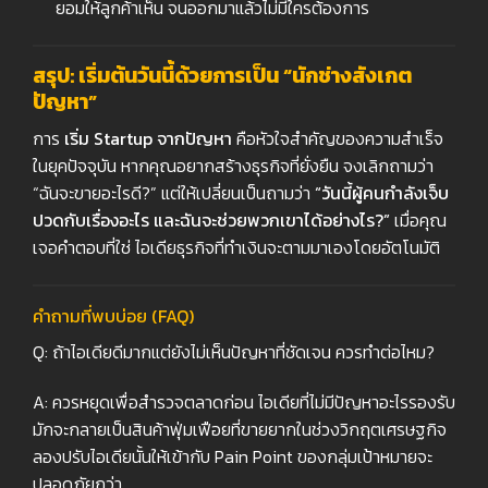
ยอมให้ลูกค้าเห็น จนออกมาแล้วไม่มีใครต้องการ
สรุป: เริ่มต้นวันนี้ด้วยการเป็น “นักช่างสังเกต
ปัญหา”
การ
เริ่ม Startup
จากปัญหา
คือหัวใจสำคัญของความสำเร็จ
ในยุคปัจจุบัน หากคุณอยากสร้างธุรกิจที่ยั่งยืน จงเลิกถามว่า
“ฉันจะขายอะไรดี?” แต่ให้เปลี่ยนเป็นถามว่า
“
วันนี้ผู้คนกำลังเจ็บ
ปวดกับเรื่องอะไร และฉันจะช่วยพวกเขาได้อย่างไร?”
เมื่อคุณ
เจอคำตอบที่ใช่ ไอเดียธุรกิจที่ทำเงินจะตามมาเองโดยอัตโนมัติ
คำถามที่พบบ่อย (FAQ)
Q: ถ้าไอเดียดีมากแต่ยังไม่เห็นปัญหาที่ชัดเจน ควรทำต่อไหม?
A: ควรหยุดเพื่อสำรวจตลาดก่อน ไอเดียที่ไม่มีปัญหาอะไรรองรับ
มักจะกลายเป็นสินค้าฟุ่มเฟือยที่ขายยากในช่วงวิกฤตเศรษฐกิจ
ลองปรับไอเดียนั้นให้เข้ากับ Pain Point ของกลุ่มเป้าหมายจะ
ปลอดภัยกว่า