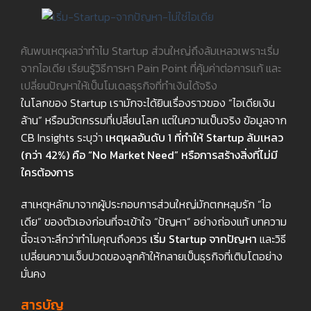
ค้นพบเหตุผลว่าทำไม Startup ส่วนใหญ่ถึงล้มเหลวเพราะเริ่ม
จากไอเดีย เรียนรู้วิธีการหา Pain Point ที่คุ้มค่าต่อการแก้ และ
เปลี่ยนปัญหาให้เป็นโมเดลธุรกิจที่ทำเงินได้จริง
ในโลกของ Startup เรามักจะได้ยินเรื่องราวของ “ไอเดียเงิน
ล้าน” หรือนวัตกรรมที่เปลี่ยนโลก แต่ในความเป็นจริง ข้อมูลจาก
CB Insights ระบุว่า
เหตุผลอันดับ 1
ที่ทำให้ Startup
ล้มเหลว
(กว่า 42%)
คือ “No Market Need”
หรือการสร้างสิ่งที่ไม่มี
ใครต้องการ
สาเหตุหลักมาจากผู้ประกอบการส่วนใหญ่มักตกหลุมรัก “ไอ
เดีย” ของตัวเองก่อนที่จะเข้าใจ “ปัญหา” อย่างถ่องแท้ บทความ
นี้จะเจาะลึกว่าทำไมคุณถึงควร
เริ่ม Startup
จากปัญหา
และวิธี
เปลี่ยนความเจ็บปวดของลูกค้าให้กลายเป็นธุรกิจที่เติบโตอย่าง
มั่นคง
สารบัญ