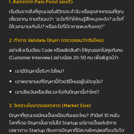
1. สังเกตจาก Pain Point รอบตัว
เริ่มต้นจากสิ่งที่คุณเจอในชีวิตประจำวัน หรืออุตสาหกรรมที่คุณ
เชี่ยวชาญ ถามตัวเองว่า
“
อะไรที่ทำให้คนรู้สึกหงุดหงิด?
อะไรที่
ใช้เวลานานเกินไป?
หรืออะไรที่มีราคาแพงเกินเหตุ?”
2. ทำการ Validate ปัญหา (ตรวจสอบว่าจริงไหม)
อย่าเพิ่งเริ่มเขียน Code หรือผลิตสินค้า ให้คุณออกไปคุยกับคน
(Customer Interview) อย่างน้อย 20-50 คน เพื่อพิสูจน์ว่า:
เขามีปัญหานี้จริงๆ ใช่ไหม?
เขาพยายามแก้ปัญหานี้ด้วยวิธีไหนอยู่ในปัจจุบัน?
เขาเสียเงินหรือเสียเวลาไปกับปัญหานี้เท่าไหร่?
3. วิเคราะห์ขนาดของตลาด (Market Size)
ปัญหาที่คุณเจอมีคนเป็นเหมือนกันเยอะไหม? ถ้ามีแค่ 10 คนใน
โลกที่เจอ ปัญหานั้นอาจไม่ใช่ Startup แต่อาจเป็นแค่บริการ
เฉพาะทาง Startup ต้องการปัญหาที่มีสเกลใหญ่พอที่จะเติบโต