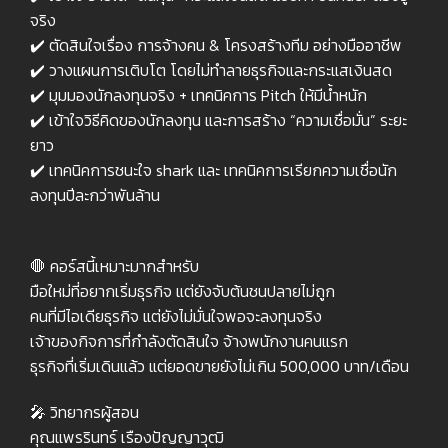
จริง
✔️ ตัดสินใจเรื่อง การจ้างคน & โครงสร้างทีม อย่างมืออาชีพ
✔️ วางแผนการเติบโต โดยไม่ทำลายธุรกิจและกระแสเงินสด
✔️ มุมมองนักลงทุนจริง + เทคนิคการ Pitch ให้มีน้ำหนัก
✔️ เข้าใจวิธีคิดของนักลงทุน และการสร้าง “ความเชื่อมั่น” ระยะ
ยาว
✔️ เทคนิคการชนะใจ shark และ เทคนิคการเรียกความเชื่อนัก
ลงทุนปีละกว่าพันล้าน
🛑 คอร์สนี้เหมาะมากสำหรับ
มือใหม่ที่อยากเริ่มธุรกิจ แต่ยังจับต้นชนปลายไม่ถูก
คนที่มีไอเดียธุรกิจ แต่ยังไม่มั่นใจพอจะลงทุนจริง
เจ้าของกิจการที่กำลังตัดสินใจ จ้างพนักงานคนแรก
ธุรกิจที่เริ่มเดินแล้ว แต่ยอดขายยังไม่เกิน 500,000 บาท/เดือน
🎤 วิทยากรผู้สอน
คุณแพรรินทร์ เรืองปัญญาวุฒิ