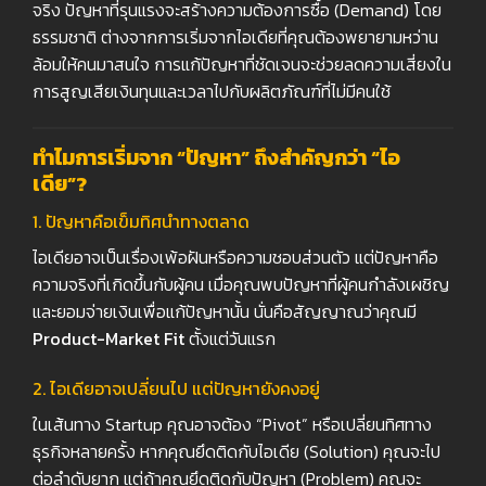
จริง ปัญหาที่รุนแรงจะสร้างความต้องการซื้อ (Demand) โดย
ธรรมชาติ ต่างจากการเริ่มจากไอเดียที่คุณต้องพยายามหว่าน
ล้อมให้คนมาสนใจ การแก้ปัญหาที่ชัดเจนจะช่วยลดความเสี่ยงใน
การสูญเสียเงินทุนและเวลาไปกับผลิตภัณฑ์ที่ไม่มีคนใช้
ทำไมการเริ่มจาก “ปัญหา” ถึงสำคัญกว่า “ไอ
เดีย”?
1.
ปัญหาคือเข็มทิศนำทางตลาด
ไอเดียอาจเป็นเรื่องเพ้อฝันหรือความชอบส่วนตัว แต่ปัญหาคือ
ความจริงที่เกิดขึ้นกับผู้คน เมื่อคุณพบปัญหาที่ผู้คนกำลังเผชิญ
และยอมจ่ายเงินเพื่อแก้ปัญหานั้น นั่นคือสัญญาณว่าคุณมี
Product-Market Fit
ตั้งแต่วันแรก
2.
ไอเดียอาจเปลี่ยนไป แต่ปัญหายังคงอยู่
ในเส้นทาง Startup คุณอาจต้อง “Pivot” หรือเปลี่ยนทิศทาง
ธุรกิจหลายครั้ง หากคุณยึดติดกับไอเดีย (Solution) คุณจะไป
ต่อลำดับยาก แต่ถ้าคุณยึดติดกับปัญหา (Problem) คุณจะ