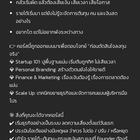
กลัวเริ่มผิด แล้วต้องเสียเงิน เสียเวลา เสียโอกาส
รายได้เริ่มมา แต่ยังไม่รู้จะจัดการต้นทุน คน และเงินสด
อย่างไร
อยากโต แต่ไม่อยากพังระหว่างทาง
👉 คอร์สนี้ถูกออกแบบมาเพื่อตอบโจทย์ “ก่อนตัดสินใจลงทุน
จริง”
💎 Startup 101: ปูพื้นฐานแน่น เริ่มต้นถูกทิศ ไม่เสียเวลา
💎 Personal Branding: สร้างตัวตนยังไงให้ขายดี
💎 Finance & Marketing: เรื่องเงินต้องรู้ เรื่องการตลาดต้อง
แม่น
💎 Scale Up: เทคนิคขยายธุรกิจและจัดการคนแบบผู้บริหารมือ
โปร
🎯 สิ่งที่คุณจะได้จากคอร์สนี้
✔️ เริ่มธุรกิจอย่างเป็นระบบ ลดความเสี่ยงตั้งแต่วันแรก
✔️ ประเมินไอเดียอย่างมีเหตุผล ว่าควร ไปต่อ / ปรับ / หรือหยุด
✔️ เข้าใจ รายได้–ต้นทุน–กระแสเงินสด แบบที่ Founder ต้องรู้