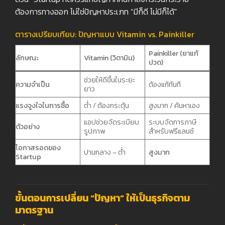
ต้องการทางออก ไม่ใช่ปัญหาประเภท “มีก็ดี ไม่มีก็ได้”
ตารางเปรียบเทียบ: ปัญหาแบบ Vitamin vs. Painkiller
Painkiller (
ยาแก้
ลักษณะ
Vitamin (
วิตามิน)
ปวด)
ช่วยให้ดีขึ้นในระยะ
ความจำเป็น
ต้องแก้ทันที
ยาว
แรงจูงใจในการซื้อ
ต่ำ / ต้องกระตุ้น
สูงมาก / ค้นหาเอง
แอปช่วยจัดระเบียบ
ระบบจัดการภาษี
ตัวอย่าง
รูปภาพ
สำหรับฟรีแลนซ์
โอกาสรอดของ
ปานกลาง – ต่ำ
สูงมาก
Startup
ขั้นตอนการเปลี่ยน “ปัญหา” ให้เป็นธุรกิจตาม
มาตรฐาน