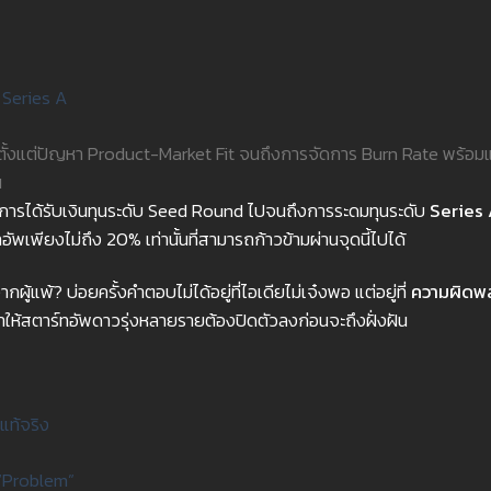
ั้งแต่ปัญหา Product-Market Fit จนถึงการจัดการ Burn Rate พร้อมแ
น
การได้รับเงินทุนระดับ Seed Round ไปจนถึงการระดมทุนระดับ
Series
ัพเพียงไม่ถึง 20% เท่านั้นที่สามารถก้าวข้ามผ่านจุดนี้ไปได้
ู้แพ้? บ่อยครั้งคำตอบไม่ได้อยู่ที่ไอเดียไม่เจ๋งพอ แต่อยู่ที่
ความผิดพ
ทำให้สตาร์ทอัพดาวรุ่งหลายรายต้องปิดตัวลงก่อนจะถึงฝั่งฝัน
แท้จริง
 “Problem”