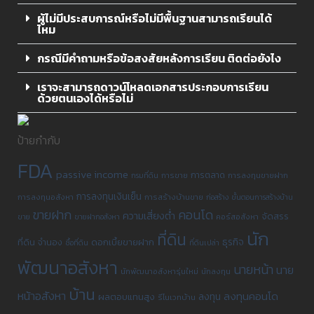
ผู้ไม่มีประสบการณ์หรือไม่มีพื้นฐานสามารถเรียนได้
ไหม
กรณีมีคำถามหรือข้อสงสัยหลังการเรียน ติดต่อยังไง
เราจะสามารถดาวน์โหลดเอกสารประกอบการเรียน
ด้วยตนเองได้หรือไม่
ป้ายกำกับ
FDA
passive income
การขาย
การตลาด
การลงทุนขายฝาก
กรมที่ดิน
การลงทุนเงินเย็น
การลงทุนอสังหา
การสร้างบ้านขาย
ก่อสร้าง
ขั้นตอนการสร้างบ้าน
คอนโด
ขายฝาก
ความเสี่ยงต่ำ
จัดสรร
คอร์สอสังหา
ขาย
ขายฝากอสังหา
นัก
ที่ดิน
ดอกเบี้ยขายฝาก
ธุรกิจ
ที่ดิน
จำนอง
ซื้อที่ดิน
ที่ดินเปล่า
พัฒนาอสังหา
นายหน้า
นาย
นักพัฒนาอสังหารุ่นใหม่
นักลงทุน
บ้าน
หน้าอสังหา
ลงทุนคอนโด
ผลตอบแทนสูง
ลงทุน
รีโนเวทบ้าน