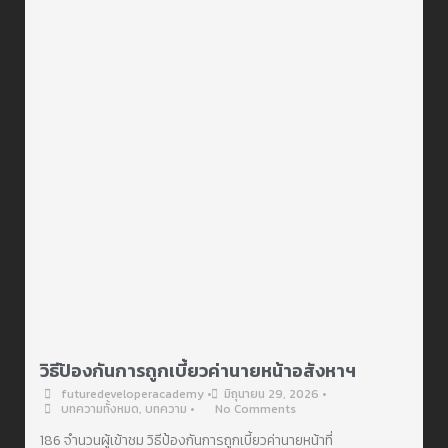
วิธีป้องกันการถูกเบี้ยวค่านายหน้าอสังหาฯ
futuredeveloperacademy
•
มิถุนายน 29, 2026
•
บทความทั้งหมด
,
บทความ
•
No Comments
186 จำนวนผู้เข้าชม วิธีป้องกันการถูกเบี้ยวค่านายหน้าที่