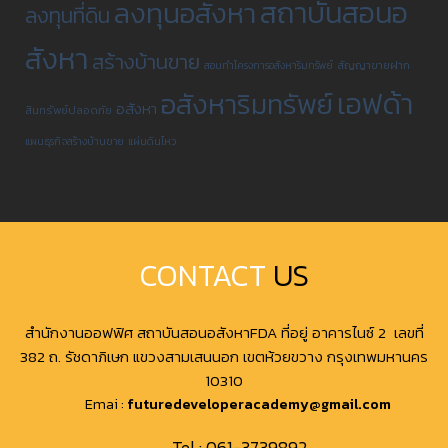
สถาบันสอนอ
ลงทุนอสังหา
ลงทุนที่ดิน
สังหา
สร้างบ้านขาย
สัญญาขายฝาก
สอนทำโครงการอสังหาริมทรัพย์
เอฟด้า
อสังหาริมทรัพย์
อสังหา
สินทรัพย์ปลอดภัย
แผนธุรกิจสร้างบ้านขาย
แผ่นดินไหว
CONTACT
US
สำนักงานออฟฟิศ สถาบันสอนอสังหาFDA ที่อยู่ อาคารไนซ์ 2 เลขที่
382 ถ. รัชดาภิเษก แขวงสามเสนนอก เขตห้วยขวาง กรุงเทพมหานคร
10310
Emai :
futuredeveloperacademy@gmail.com