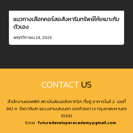
แนวทางเลือกคอร์สอสังหาริมทรัพย์ให้เหมาะกับ
ตัวเอง
พฤศจิกายน 24, 2023
CONTACT
US
สำนักงานออฟฟิศ สถาบันสอนอสังหาFDA ที่อยู่ อาคารไนซ์ 2 เลขที่
382 ถ. รัชดาภิเษก แขวงสามเสนนอก เขตห้วยขวาง กรุงเทพมหานคร
10310
Emai :
futuredeveloperacademy@gmail.com