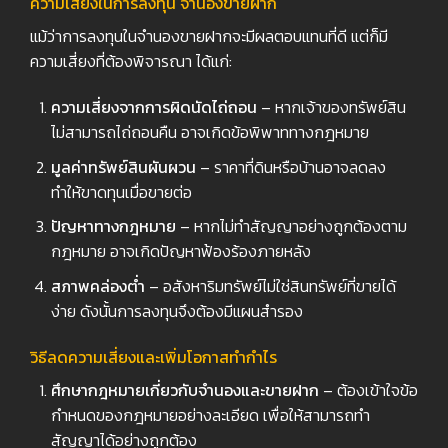
ความเสี่ยงในการลงทุน จำนองขายฝาก
แม้ว่าการลงทุนในจำนองขายฝากจะมีผลตอบแทนที่ดี แต่ก็มี
ความเสี่ยงที่ต้องพิจารณา ได้แก่:
ความเสี่ยงจากการผิดนัดไถ่ถอน
– หากเจ้าของทรัพย์สิน
ไม่สามารถไถ่ถอนคืน อาจเกิดข้อพิพาททางกฎหมาย
มูลค่าทรัพย์สินผันผวน
– ราคาที่ดินหรือบ้านอาจลดลง
ทำให้ขาดทุนเมื่อขายต่อ
ปัญหาทางกฎหมาย
– หากไม่ทำสัญญาอย่างถูกต้องตาม
กฎหมาย อาจเกิดปัญหาฟ้องร้องภายหลัง
สภาพคล่องต่ำ
– อสังหาริมทรัพย์ไม่ใช่สินทรัพย์ที่ขายได้
ง่าย ดังนั้นการลงทุนจึงต้องมีแผนสำรอง
วิธีลดความเสี่ยงและเพิ่มโอกาสทำกำไร
ศึกษากฎหมายเกี่ยวกับจำนองและขายฝาก
– ต้องเข้าใจข้อ
กำหนดของกฎหมายอย่างละเอียด เพื่อให้สามารถทำ
สัญญาได้อย่างถูกต้อง