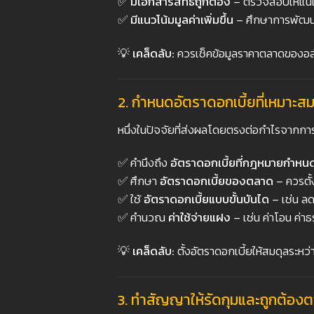
✅
มีเอกสารสิทธิ์ถูกต้อง
– ตรวจสอบให้แน่ใจ
✅
มีแนวโน้มมูลค่าเพิ่มขึ้น
– ศึกษาการพัฒนาใ
💡
เคล็ดลับ:
ควรเช็คข้อมูลราคาตลาดของอสังหาร
2.
กำหนดอัตราดอกเบี้ยที่เหมาะส
หนึ่งในปัจจัยที่ส่งผลโดยตรงต่อกำไรจากก
✅ คำนึงถึง
อัตราดอกเบี้ยที่กฎหมายกำหน
✅ ศึกษา
อัตราดอกเบี้ยของตลาด
– ควรตั้ง
✅ ใช้
อัตราดอกเบี้ยแบบขั้นบันได
– เช่น ลด
✅ คำนวณ
ค่าใช้จ่ายแฝง
– เช่น ค่าโอน ค่า
💡
เคล็ดลับ:
ตั้งอัตราดอกเบี้ยให้สมดุลระหว
3.
ทำสัญญาให้รัดกุมและถูกต้อ