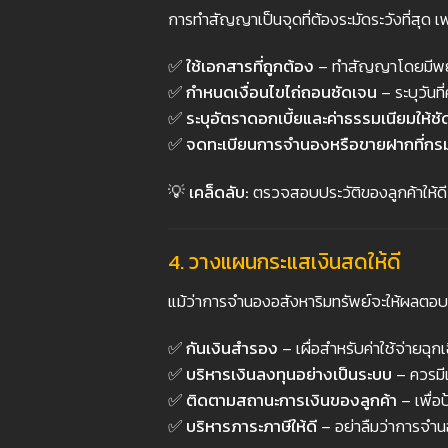
การทำสัญญาเป็นจุดที่ต้องระมัดระวังที่สุด 
✅
ใช้เอกสารที่ถูกต้อง
– ทำสัญญาโดยมีพ
✅
กำหนดเงื่อนไขไถ่ถอนชัดเจน
– ระบุวันท
✅
ระบุอัตราดอกเบี้ยและค่าธรรมเนียมให้ช
✅
จดทะเบียนการจำนองหรือขายฝากที่กรมท
💡
เคล็ดลับ:
ตรวจสอบประวัติของลูกค้าให้ด
4.
วางแผนกระแสเงินสดให้ดี
แม้ว่าการจำนองอสังหาริมทรัพย์จะให้ผลตอบ
✅
กันเงินสำรอง
– เผื่อสำหรับค่าใช้จ่ายฉุก
✅
บริหารเงินลงทุนอย่างเป็นระบบ
– ควรมี
✅
ติดตามสถานะการเงินของลูกค้า
– เพื่อ
✅
บริหารภาระภาษีให้ดี
– อย่าลืมว่าการจำน