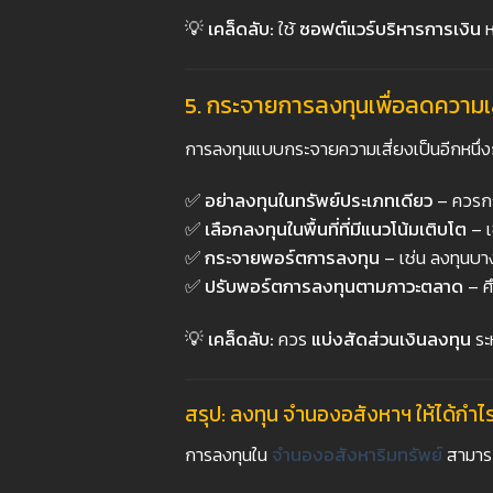
💡
เคล็ดลับ:
ใช้
ซอฟต์แวร์บริหารการเงิน
ห
5.
กระจายการลงทุนเพื่อลดความเส
การลงทุนแบบกระจายความเสี่ยงเป็นอีกหนึ่ง
✅
อย่าลงทุนในทรัพย์ประเภทเดียว
– ควรกร
✅
เลือกลงทุนในพื้นที่ที่มีแนวโน้มเติบโต
– เ
✅
กระจายพอร์ตการลงทุน
– เช่น ลงทุนบา
✅
ปรับพอร์ตการลงทุนตามภาวะตลาด
– ศ
💡
เคล็ดลับ:
ควร
แบ่งสัดส่วนเงินลงทุน
ระ
สรุป: ลงทุน จำนองอสังหาฯ ให้ได้กำไร 
การลงทุนใน
จำนองอสังหาริมทรัพย์
สามารถส