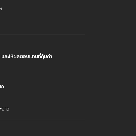
ฯ
้ และให้ผลตอบแทนที่คุ้มค่า
หนด
ยะยาว