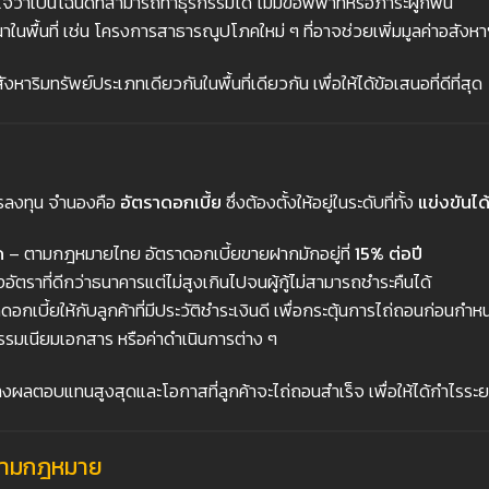
ว่าเป็นโฉนดที่สามารถทำธุรกรรมได้ ไม่มีข้อพิพาทหรือภาระผูกพัน
นพื้นที่ เช่น โครงการสาธารณูปโภคใหม่ ๆ ที่อาจช่วยเพิ่มมูลค่าอสังหา
ิมทรัพย์ประเภทเดียวกันในพื้นที่เดียวกัน เพื่อให้ได้ข้อเสนอที่ดีที่สุด
ม
ารลงทุน จำนองคือ
อัตราดอกเบี้ย
ซึ่งต้องตั้งให้อยู่ในระดับที่ทั้ง
แข่งขันได
ด
– ตามกฎหมายไทย อัตราดอกเบี้ยขายฝากมักอยู่ที่
15%
ต่อปี
อัตราที่ดีกว่าธนาคารแต่ไม่สูงเกินไปจนผู้กู้ไม่สามารถชำระคืนได้
ดอกเบี้ยให้กับลูกค้าที่มีประวัติชำระเงินดี เพื่อกระตุ้นการไถ่ถอนก่อนกำ
ธรรมเนียมเอกสาร หรือค่าดำเนินการต่าง ๆ
่างผลตอบแทนสูงสุดและโอกาสที่ลูกค้าจะไถ่ถอนสำเร็จ เพื่อให้ได้กำไรระ
งตามกฎหมาย