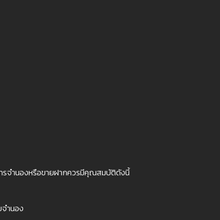
บการจำนองหรือขายฝากควรมีคุณสมบัติดังนี้
อยจำนอง