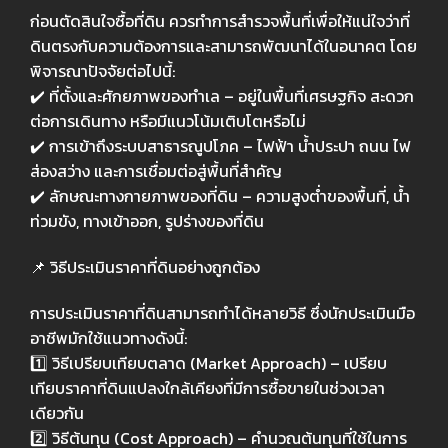
ก่อนตัดสินใจซื้อที่ดิน ควรทำการสำรวจพื้นที่เพื่อให้แน่ใจว่าที่
ดินตรงกับความต้องการและสามารถพัฒนาได้ในอนาคต โดย
พิจารณาปัจจัยต่อไปนี้:
✔️
ที่ตั้งและศักยภาพของทำเล
–
อยู่ในพื้นที่เศรษฐกิจ สะดวก
ต่อการเดินทาง หรือมีแนวโน้มเติบโตหรือไม่
✔️
การเข้าถึงระบบสาธารณูปโภค
–
ไฟฟ้า น้ำประปา ถนน ไฟ
ส่องสว่าง และการเชื่อมต่อสู่พื้นที่สำคัญ
✔️
ลักษณะทางกายภาพของที่ดิน
–
ความสูงต่ำของพื้นที่
,
น้ำ
ท่วมขัง
,
ทางเข้าออก
,
รูปร่างของที่ดิน
📌
วิธีประเมินราคาที่ดินอย่างถูกต้อง
การประเมินราคาที่ดินสามารถทำได้หลายวิธี ซึ่งนักประเมินมือ
อาชีพมักใช้แนวทางดังนี้:
1️⃣
วิธีเปรียบเทียบตลาด (
Market Approach) –
เปรียบ
เทียบราคาที่ดินแปลงใกล้เคียงที่มีการซื้อขายในช่วงเวลา
เดียวกัน
2️⃣
วิธีต้นทุน (
Cost Approach) –
คำนวณต้นทุนที่ใช้ในการ