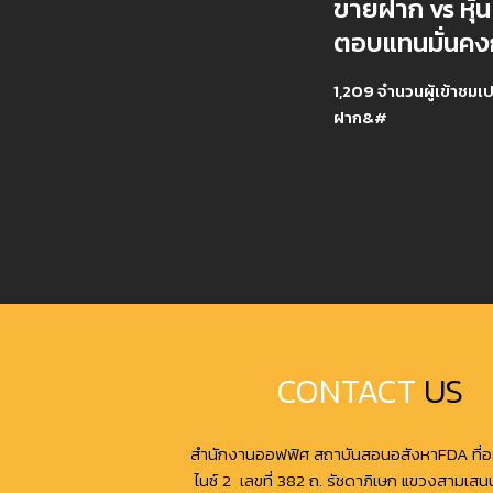
ขายฝาก vs หุ้
ตอบแทนมั่นคง
1,209 จำนวนผู้เข้าชมเ
ฝาก&#
CONTACT
US
สำนักงานออฟฟิศ สถาบันสอนอสังหาFDA ที่อย
ไนซ์ 2 เลขที่ 382 ถ. รัชดาภิเษก แขวงสามเส