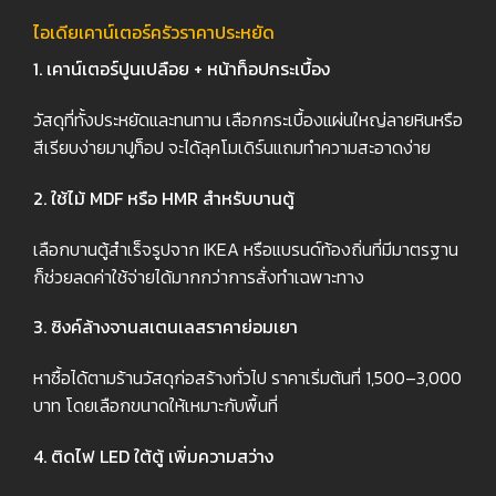
ไอเดียเคาน์เตอร์ครัวราคาประหยัด
1.
เคาน์เตอร์ปูนเปลือย + หน้าท็อปกระเบื้อง
วัสดุที่ทั้งประหยัดและทนทาน เลือกกระเบื้องแผ่นใหญ่ลายหินหรือ
สีเรียบง่ายมาปูท็อป จะได้ลุคโมเดิร์นแถมทำความสะอาดง่าย
2.
ใช้ไม้ MDF
หรือ HMR
สำหรับบานตู้
เลือกบานตู้สำเร็จรูปจาก IKEA หรือแบรนด์ท้องถิ่นที่มีมาตรฐาน
ก็ช่วยลดค่าใช้จ่ายได้มากกว่าการสั่งทำเฉพาะทาง
3.
ซิงค์ล้างจานสเตนเลสราคาย่อมเยา
หาซื้อได้ตามร้านวัสดุก่อสร้างทั่วไป ราคาเริ่มต้นที่ 1,500–3,000
บาท โดยเลือกขนาดให้เหมาะกับพื้นที่
4.
ติดไฟ LED
ใต้ตู้ เพิ่มความสว่าง