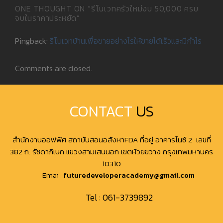
ONE THOUGHT ON “
รีโนเวทครัวใหม่งบ 50,000 ครบ
จบในราคาประหยัด
”
Pingback:
รีโนเวทบ้านเพื่อขายอย่างไรให้ขายได้เร็วและมีกำไร
Comments are closed.
CONTACT
US
สำนักงานออฟฟิศ สถาบันสอนอสังหาFDA ที่อยู่ อาคารไนซ์ 2 เลขที่
382 ถ. รัชดาภิเษก แขวงสามเสนนอก เขตห้วยขวาง กรุงเทพมหานคร
10310
Emai :
futuredeveloperacademy@gmail.com
Tel :
061-3739892