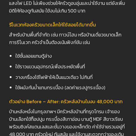
แสงไฟ LED ไม่เพียงช่วยให้ครัวดูอบอุ่นและน่าใช้งาน แต่ยังเพิ่ม
มิติให้ห้องดูทันสมัย ใช้งบไม่เกิน 500 บาท
รีโนเวทห้องครัวขนาดเล็กให้ใช้สอยได้มากขึ้น
สำหรับบ้านพื้นที่จำกัด เช่น ทาวน์โฮม หรือบ้านเดี่ยวขนาดเล็ก
การรีโนเวท ครัวจำเป็นต้องเน้นฟังก์ชัน เช่น
ใช้ชั้นลอยแทนตู้ล่าง
ใช้ราวแขวนอุปกรณ์เพื่อประหยัดพื้นที่
วางเครื่องใช้ไฟฟ้าให้เป็นแนวเดียว ไม่กินที่
ใช้ผนังกันน้ำแทนกระเบื้อง (ลดค่าแรงปูกระเบื้อง)
ตัวอย่าง Before – After:
ครัวหลังบ้านในงบ 48,000
บาท
บ้านหลังหนึ่งในกรุงเทพฯ มีครัวหลังบ้านที่ทรุดโทรม เจ้าของ
บ้านเลือกใช้ท็อปปูน กระเบื้องสีเทาอ่อน บานตู้ MDF สีขาวเรียบ
พร้อมซิงค์สแตนเลสและชั้นวางของเหล็กดัด ค่าใช้จ่ายรวมอยู่ที่
48,000 บาท ครัวดูใหม่ ทันสมัย และใช้งานสะดวกกว่าของเดิม