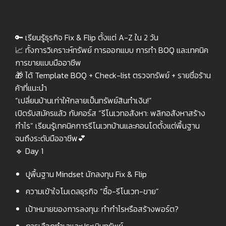
🔑 เรียนรู้ธุรกิจ Fix & Flip ตั้งแต่ A-Z ใน 2 วัน
📈 ทั้งการวิเคราะห์ทรัพย์ การออกแบบ การทำ BOQ และเทคนิค
การขายแบบมืออาชีพ
🎁 ได้ Template BOQ + Check-list ตรวจทรัพย์ + รายชื่อร้าน
ค้าที่แนะนำ
“เปลี่ยนบ้านเก่าให้กลายเป็นทรัพย์สินทำเงิน!”
เปิดรับสมัครแล้ว กับคอร์ส “รีโนเวทอสังหา: พลิกอสังหาสร้าง
กำไร” เรียนรู้เทคนิคการรีโนเวทบ้านและคอนโดตั้งแต่พื้นฐาน
จนถึงระดับมืออาชีพ💕
🔹 Day 1
ปูพื้นฐาน Mindset นักลงทุน Fix & Flip
ความเข้าใจโมเดลธุรกิจ “ซื้อ-รีโนเวท-ขาย”
เป้าหมายของการลงทุน: ทำกำไรหรือสร้างพอร์ต?