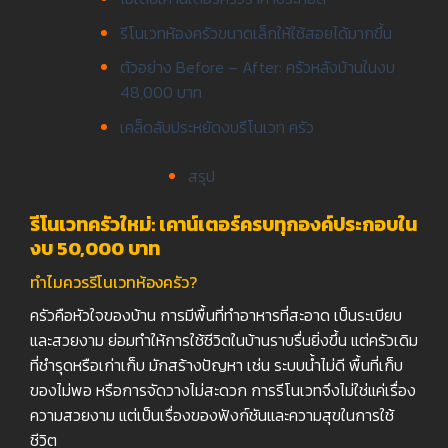
รีโนเวทห้องครัวขนาดเล็กให้ใช้สอยได้มากขึ้น
ตัวอย่าง Before – After: ครัวหลังบ้านในงบ
48,000 บาท
เคล็ดลับประหยัดงบรีโนเวท ครัว
สรุป
รีโนเวทครัวใหม่: เคาน์เตอร์ครบทุกองค์ประกอบใน
งบ 50,000 บาท
ทำไมควรรีโนเวทห้องครัว?
ครัวคือหัวใจของบ้าน การมีพื้นที่ทำอาหารที่สะอาด เป็นระเบียบ
และสวยงาม ย่อมทำให้การใช้ชีวิตในบ้านราบรื่นยิ่งขึ้น แต่ครัวเดิม
ที่ชำรุดหรือเก่าเก็บ มักสร้างปัญหา เช่น ระบบน้ำไม่ดี พื้นที่เก็บ
ของไม่พอ หรือการจัดวางไม่สะดวก การรีโนเวทจึงไม่ใช่แค่เรื่อง
ความสวยงาม แต่เป็นเรื่องของฟังก์ชันและความสุขในการใช้
ชีวิต