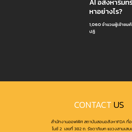
AI อสังหาริมทร
หาอย่างไร?
1,060 จำนวนผู้เข้าชมค้น
ปฏิ
CONTACT
US
สำนักงานออฟฟิศ สถาบันสอนอสังหาFDA ที่อย
ไนซ์ 2 เลขที่ 382 ถ. รัชดาภิเษก แขวงสามเส