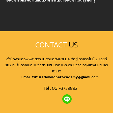
อสังหาริมทรัพย์ แน่นอนว่าการพัฒนาอสังหา เป็นธุรกิจที่รู้
CONTACT
US
สำนักงานออฟฟิศ สถาบันสอนอสังหาFDA ที่อยู่ อาคารไนซ์ 2 เลขที่
382 ถ. รัชดาภิเษก แขวงสามเสนนอก เขตห้วยขวาง กรุงเทพมหานคร
10310
Emai :
futuredeveloperacademy@gmail.com
Tel :
061-3739892