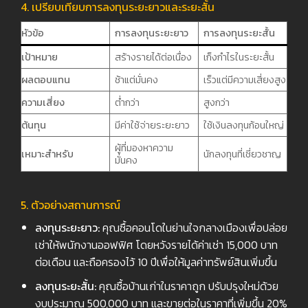
4. เปรียบเทียบการลงทุนระยะยาวและระยะสั้น
หัวข้อ
การลงทุนระยะยาว
การลงทุนระยะสั้น
เป้าหมาย
สร้างรายได้ต่อเนื่อง
เก็งกำไรในระยะสั้น
ผลตอบแทน
ช้าแต่มั่นคง
เร็วแต่มีความเสี่ยงสูง
ความเสี่ยง
ต่ำกว่า
สูงกว่า
ต้นทุน
มีค่าใช้จ่ายระยะยาว
ใช้เงินลงทุนก้อนใหญ่
ผู้ที่มองหาความ
เหมาะสำหรับ
นักลงทุนที่เชี่ยวชาญ
มั่นคง
5. ตัวอย่างสถานการณ์
ลงทุนระยะยาว:
คุณซื้อคอนโดในย่านใจกลางเมืองเพื่อปล่อย
เช่าให้พนักงานออฟฟิศ โดยหวังรายได้ค่าเช่า 15,000 บาท
ต่อเดือน และถือครองไว้ 10 ปีเพื่อให้มูลค่าทรัพย์สินเพิ่มขึ้น
ลงทุนระยะสั้น:
คุณซื้อบ้านเก่าในราคาถูก ปรับปรุงใหม่ด้วย
งบประมาณ 500,000 บาท และขายต่อในราคาที่เพิ่มขึ้น 20%