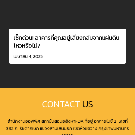
เช็กด่วน! อาคารที่คุณอยู่เสี่ยงถล่มจากแผ่นดิน
ไหวหรือไม่?
เมษายน 4, 2025
CONTACT
US
สำนักงานออฟฟิศ สถาบันสอนอสังหาFDA ที่อยู่ อาคารไนซ์ 2 เลขที่
382 ถ. รัชดาภิเษก แขวงสามเสนนอก เขตห้วยขวาง กรุงเทพมหานคร