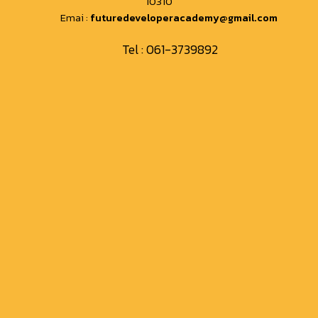
10310
Emai :
futuredeveloperacademy@gmail.com
Tel :
061-3739892