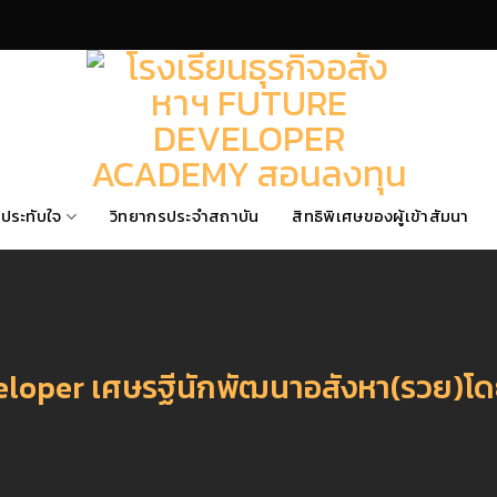
ประทับใจ
วิทยากรประจำสถาบัน
สิทธิพิเศษของผู้เข้าสัมนา
loper เศษรฐีนักพัฒนาอสังหา(รวย)โดยเงิ