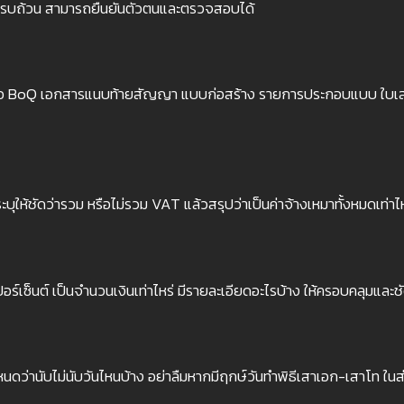
ูลให้ครบถ้วน สามารถยืนยันตัวตนและตรวจสอบได้
องมีคือ BoQ เอกสารแนบท้ายสัญญา แบบก่อสร้าง รายการประกอบแบบ ใบ
ุให้ชัดว่ารวม หรือไม่รวม VAT แล้วสรุปว่าเป็นค่าจ้างเหมาทั้งหมดเท่าไห
์เซ็นต์ เป็นจำนวนเงินเท่าไหร่ มีรายละเอียดอะไรบ้าง ให้ครอบคลุมและช
กำหนดว่านับไม่นับวันไหนบ้าง อย่าลืมหากมีฤกษ์วันทำพิธีเสาเอก-เสาโท ใ