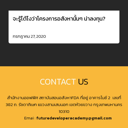
จะรู้ได้ไงว่าโครงการอสังหานั้นๆ น่าลงทุน?
กรกฎาคม 27, 2020
CONTACT
US
สำนักงานออฟฟิศ สถาบันสอนอสังหาFDA ที่อยู่ อาคารไนซ์ 2 เลขที่
382 ถ. รัชดาภิเษก แขวงสามเสนนอก เขตห้วยขวาง กรุงเทพมหานคร
10310
Emai :
futuredeveloperacademy@gmail.com