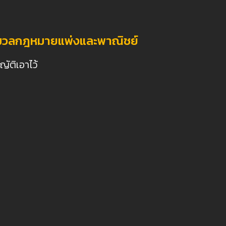
ระมวลกฎหมายแพ่งและพาณิชย์
ัติเอาไว้